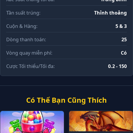
Tần suất trúng:
Thỉnh thoảng
Cuộn & Hàng:
5 & 3
Dòng thanh toán:
25
Vòng quay miễn phí:
Có
Cược Tối thiểu/Tối đa:
0.2 - 150
Có Thể Bạn Cũng Thích