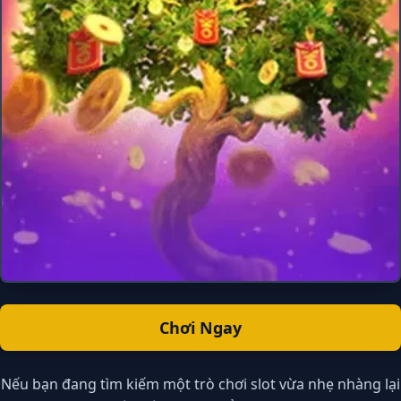
Chơi Ngay
Nếu bạn đang tìm kiếm một trò chơi slot vừa nhẹ nhàng lại