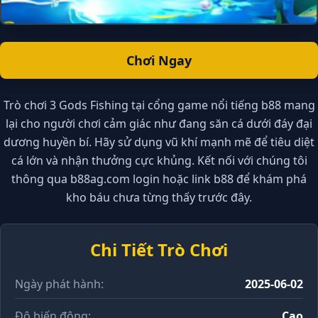
Chơi Ngay
Trò chơi 3 Gods Fishing tại cổng game nổi tiếng b88 mang
lại cho người chơi cảm giác như đang săn cá dưới đáy đại
dương huyền bí. Hãy sử dụng vũ khí mạnh mẽ để tiêu diệt
cá lớn và nhận thưởng cực khủng. Kết nối với chúng tôi
thông qua b88ag.com login hoặc link b88 để khám phá
kho báu chưa từng thấy trước đây.
Chi Tiết Trò Chơi
Ngày phát hành:
2025-06-02
Độ biến động:
Cao